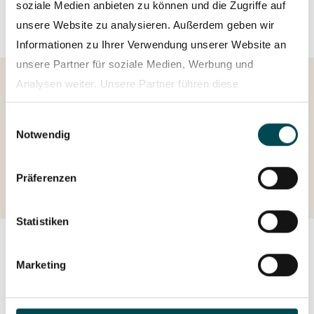
soziale Medien anbieten zu können und die Zugriffe auf
unsere Website zu analysieren. Außerdem geben wir
Informationen zu Ihrer Verwendung unserer Website an
unsere Partner für soziale Medien, Werbung und
Analysen weiter. Unsere Partner führen diese
Informationen möglicherweise mit weiteren Daten
Einwilligungsauswahl
zusammen, die Sie ihnen bereitgestellt haben oder die
Alle Finanztermine & Events
Notwendig
sie im Rahmen Ihrer Nutzung der Dienste gesammelt
haben.
Präferenzen
Datenschutzerklärung
Statistiken
Marketing